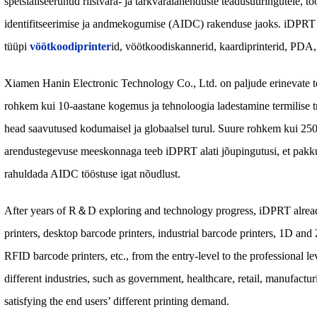
spetsialiseerunud riistvara- ja tarkvaralahenduste teadusuuringutele, t
identifitseerimise ja andmekogumise (AIDC) rakenduse jaoks. iDPRT 
tüüpi
vöötkoodiprinter
id, vöötkoodiskannerid, kaardiprinterid, PDA
Xiamen Hanin Electronic Technology Co., Ltd. on paljude erinevate termi
rohkem kui 10-aastane kogemus ja tehnoloogia ladestamine termilise 
head saavutused kodumaisel ja globaalsel turul. Suure rohkem kui 250
arendustegevuse meeskonnaga teeb iDPRT alati jõupingutusi, et pakkuda
rahuldada AIDC tööstuse igat nõudlust.
After years of R＆D exploring and technology progress, iDPRT already
printers, desktop barcode printers, industrial barcode printers, 1D an
RFID barcode printers, etc., from the entry-level to the professional 
different industries, such as government, healthcare, retail, manufacturi
satisfying the end users’ different printing demand.