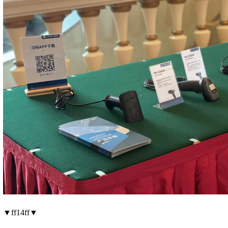
▼ff14ff▼