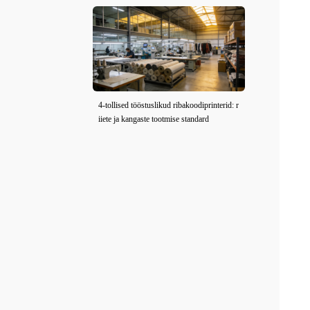
4-tollised tööstuslikud ribakoodiprinterid: r
iiete ja kangaste tootmise standard