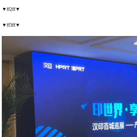
▼ff2ff▼
▼ff3ff▼