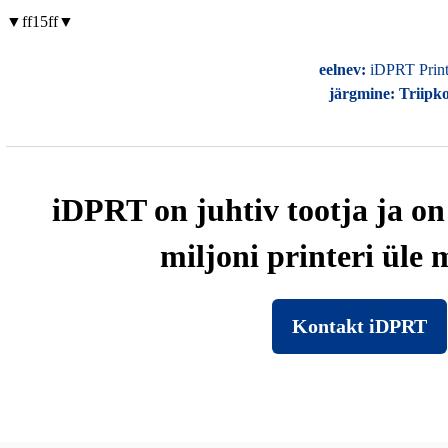
▼ff15ff▼
eelnev:
iDPRT Printe
järgmine:
Triipko
iDPRT on juhtiv tootja ja o
miljoni printeri üle
Kontakt iDPRT