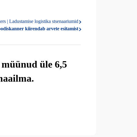
rs | Ladustamise logistika stsenaariumid
odiskanner kiirendab arvete esitamist
n müünud üle 6,5
 maailma.