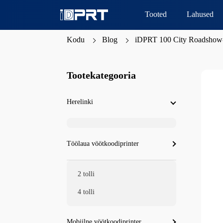
Tooted
Lahused
Kodu
Blog
iDPRT 100 City Roadsho
Tootekategooria
Herelinki
Töölaua vöötkoodiprinter
2 tolli
4 tolli
Mobiilne vöötkoodiprinter