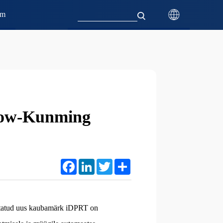
mm
how-Kunming
Facebook
LinkedIn
Twitter
Share
hitatud uus kaubamärk iDPRT on