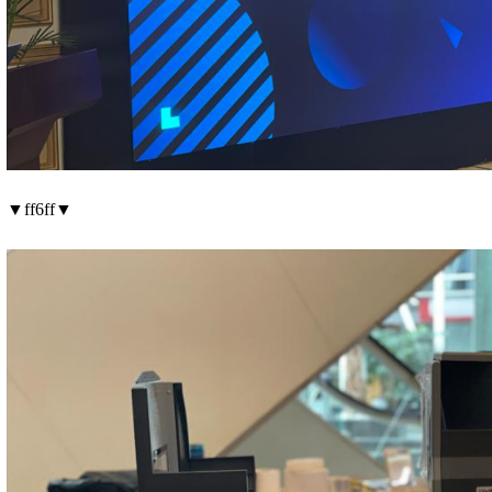
▼ff6ff▼