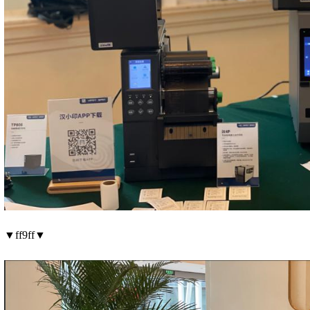
▼ff9ff▼