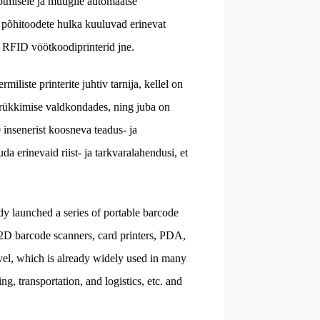
ootmisele ja müügile automaatse
põhitoodete hulka kuuluvad erinevat
, RFID vöötkoodiprinterid jne.
liste printerite juhtiv tarnija, kellel on
trükkimise valdkondades, ning juba on
 insenerist koosneva teadus- ja
 erinevaid riist- ja tarkvaralahendusi, et
 launched a series of portable barcode
d 2D barcode scanners, card printers, PDA,
level, which is already widely used in many
ng, transportation, and logistics, etc. and