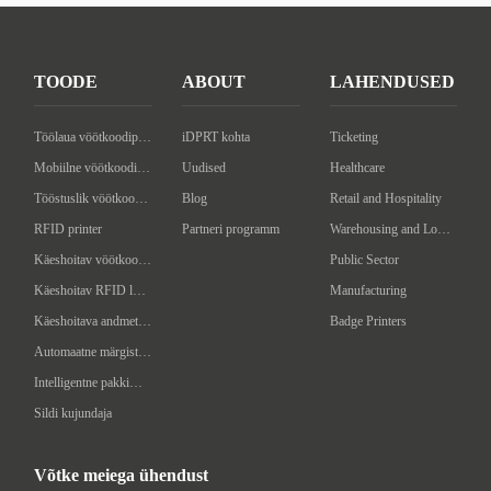
TOODE
ABOUT
LAHENDUSED
Töölaua vöötkoodiprinter
iDPRT kohta
Ticketing
Mobiilne vöötkoodiprinter
Uudised
Healthcare
Tööstuslik vöötkoodiprinter
Blog
Retail and Hospitality
RFID printer
Partneri programm
Warehousing and Logistics
Käeshoitav vöötkoodi skanner
Public Sector
Käeshoitav RFID lugeja/kirjutaja
Manufacturing
Käeshoitava andmeterminal
Badge Printers
Automaatne märgistusmasin
Intelligentne pakkimismasin
Sildi kujundaja
Võtke meiega ühendust