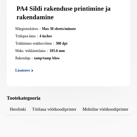
PA4 Sildi rakenduse printimine ja
rakendamine
Märgistuskiirus：
Max 30 sheets/minute
Trükipea laius：
4 inches
Trükkimise eraldusvõime：
300 dpi
Maks. trükkimislaius：
105.6 mm
Rakendaja：
tamp/tamp blow
Lisateave
Tootekategooria
Herelinki
Töölaua vöötkoodiprinter
Mobiilne vöötkoodiprinter
T