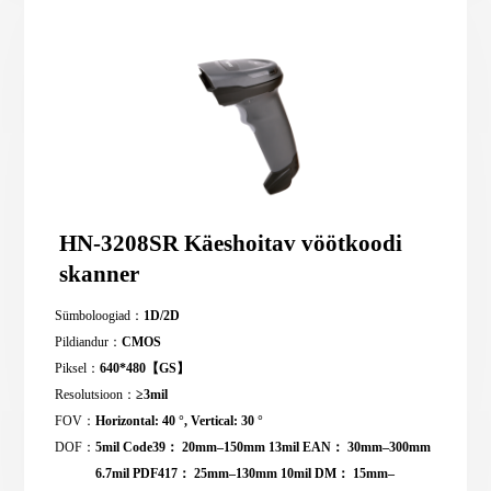
HN-3208SR Käeshoitav vöötkoodi
skanner
Sümboloogiad：
1D/2D
Pildiandur：
CMOS
Piksel：
640*480【GS】
Resolutsioon：
≥3mil
FOV：
Horizontal: 40 °, Vertical: 30 °
DOF：
5mil Code39： 20mm–150mm 13mil EAN： 30mm–300mm
6.7mil PDF417： 25mm–130mm 10mil DM： 15mm–