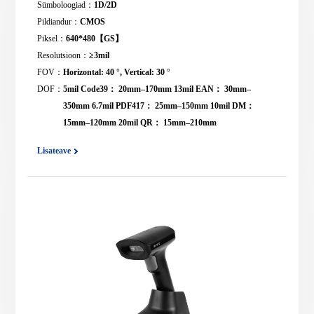
Sümboloogiad：
1D/2D
Pildiandur：
CMOS
Piksel：
640*480【GS】
Resolutsioon：
≥3mil
FOV：
Horizontal: 40 °, Vertical: 30 °
DOF：
5mil Code39： 20mm–170mm 13mil EAN： 30mm–
350mm 6.7mil PDF417： 25mm–150mm 10mil DM：
15mm–120mm 20mil QR： 15mm–210mm
Lisateave