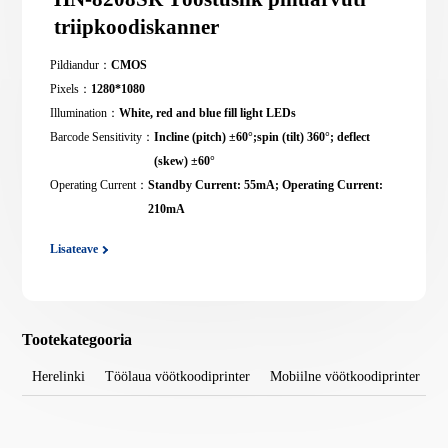
triipkoodiskanner
Pildiandur：
CMOS
Pixels：
1280*1080
Illumination：
White, red and blue fill light LEDs
Barcode Sensitivity：
Incline (pitch) ±60°;spin (tilt) 360°; deflect
(skew) ±60°
Operating Current：
Standby Current: 55mA; Operating Current:
210mA
Lisateave
Tootekategooria
Herelinki
Töölaua vöötkoodiprinter
Mobiilne vöötkoodiprinter
T