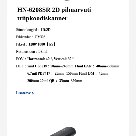
HN-6208SR 2D pihuarvuti
triipkoodiskanner
Sümboloogiad：
1D/2D
Pildiandur：
CMOS
Piksel：
1280*1080【GS】
Resolutsioon：
≥3mil
FOV：
Horizontal: 40 °, Vertical: 30 °
DOF：
5mil Code39：50mm–240mm 13mil EAN： 40mm–550mm
6.7mil PDF417： 25mm–150mm 10mil DM： 45mm–
200mm 20mil QR： 35mm–350mm
Lisateave