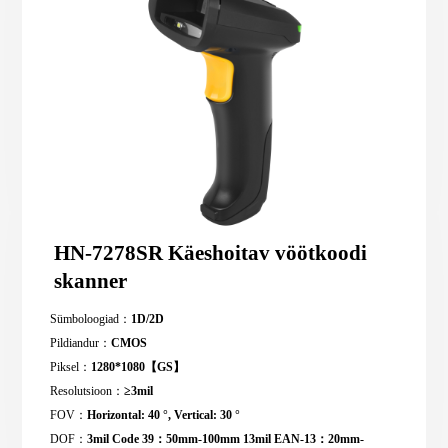
HN-7278SR Käeshoitav vöötkoodi
skanner
Sümboloogiad：
1D/2D
Pildiandur：
CMOS
Piksel：
1280*1080【GS】
Resolutsioon：
≥3mil
FOV：
Horizontal: 40 °, Vertical: 30 °
DOF：
3mil Code 39：50mm-100mm 13mil EAN-13：20mm-