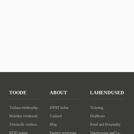
TOODE
ABOUT
LAHENDUSED
Töölaua vöötkoodiprinter
iDPRT kohta
Ticketing
Mobiilne vöötkoodiprinter
Uudised
Healthcare
Tööstuslik vöötkoodiprinter
Blog
Retail and Hospitality
RFID printer
Partneri programm
Warehousing and Logistics