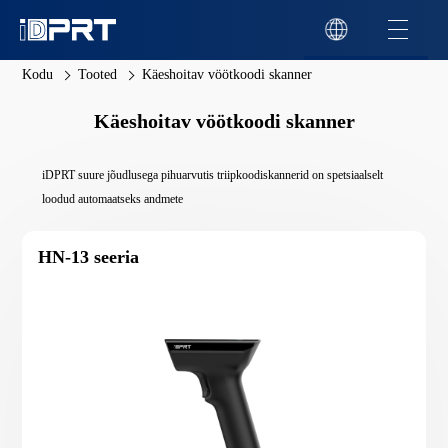
Kodu
Tooted
Käeshoitav vöötkoodi skanner
Käeshoitav vöötkoodi skanner
iDPRT suure jõudlusega pihuarvutis triipkoodiskannerid on spetsiaalselt
loodud automaatseks andmete
HN-13 seeria