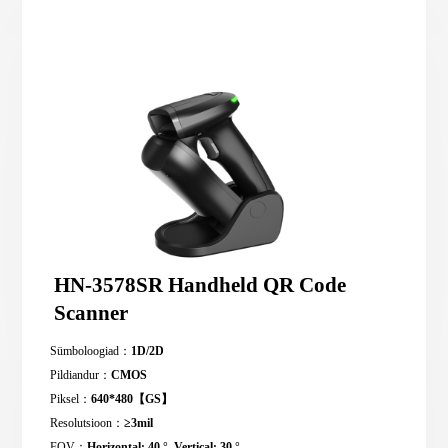
HN-3578SR Handheld QR Code
Scanner
Sümboloogiad：
1D/2D
Pildiandur：
CMOS
Piksel：
640*480【GS】
Resolutsioon：
≥3mil
FOV：
Horizontal: 40 °, Vertical: 30 °