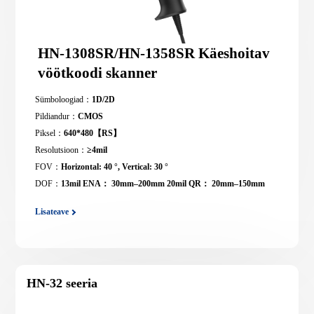
HN-1308SR/HN-1358SR Käeshoitav
vöötkoodi skanner
Sümboloogiad：
1D/2D
Pildiandur：
CMOS
Piksel：
640*480【RS】
Resolutsioon：
≥4mil
FOV：
Horizontal: 40 °, Vertical: 30 °
DOF：
13mil ENA： 30mm–200mm 20mil QR： 20mm–150mm
Lisateave
HN-32 seeria