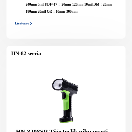
240mm 5mil PDF417： 20mm-120mm 10mil DM：20mm-
180mm 20mil QR：10mm-300mm
Lisateave
HN-82 seeria
HN-8208SR Tööstuslik pihuarvuti