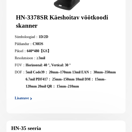
HN-3378SR Käeshoitav vöötkoodi
skanner
Sümboloogiad：
1D/2D
Pildiandur：
CMOS
Piksel：
640*480【GS】
Resolutsioon：
≥3mil
FOV：
Horizontal: 40 °, Vertical: 30 °
DOF：
5mil Code39： 20mm–170mm 13mil EAN： 30mm–350mm
6.7mil PDF417： 25mm–150mm 10mil DM： 15mm–
120mm 20mil QR： 15mm–210mm
Lisateave
HN-35 seeria