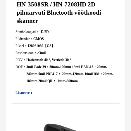
HN-3508SR / HN-7208HD 2D
pihuarvuti Bluetooth vöötkoodi
skanner
Sümboloogiad：
1D/2D
Pildiandur：
CMOS
Piksel：
1280*1080【GS】
Resolutsioon：
≥3mil
FOV：
Horizontal: 40 °, Vertical: 30 °
DOF：
3mil Code 39：50mm-100mm 13mil EAN-13：20mm-
240mm 5mil PDF417： 20mm-120mm 10mil DM：20mm-
180mm 20mil QR：10mm-300mm
Lisateave