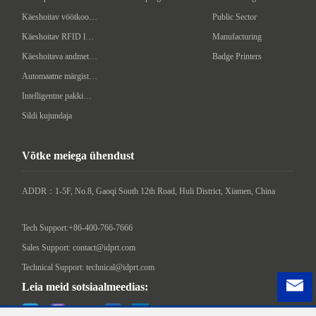
Käeshoitav vöötkoodi skanner
Public Sector
Käeshoitav RFID lugeja/kirjutaja
Manufacturing
Käeshoitava andmeterminal
Badge Printers
Automaatne märgistusmasin
Intelligentne pakkimismasin
Sildi kujundaja
Võtke meiega ühendust
ADDR：1-5F, No.8, Gaoqi South 12th Road, Huli District, Xiamen, China

Tech Support:+86-400-766-7666
Sales Support: contact@idprt.com
Technical Support: technical@idprt.com
Leia meid sotsiaalmeedias: