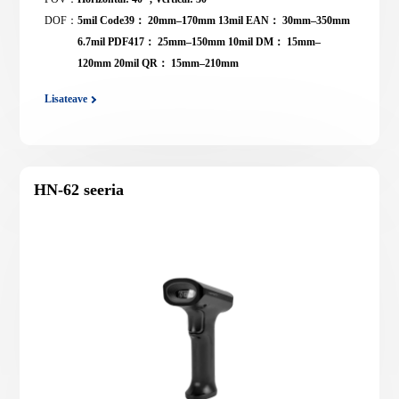
DOF：
5mil Code39： 20mm–170mm 13mil EAN： 30mm–350mm
6.7mil PDF417： 25mm–150mm 10mil DM： 15mm–
120mm 20mil QR： 15mm–210mm
Lisateave
HN-62 seeria