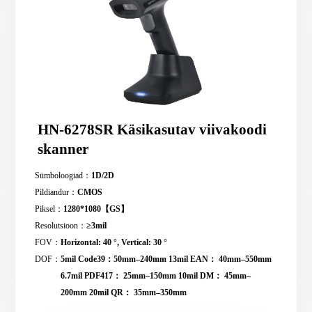
HN-6278SR Käsikasutav viivakoodi
skanner
Sümboloogiad：
1D/2D
Pildiandur：
CMOS
Piksel：
1280*1080【GS】
Resolutsioon：
≥3mil
FOV：
Horizontal: 40 °, Vertical: 30 °
DOF：
5mil Code39：50mm–240mm 13mil EAN： 40mm–550mm
6.7mil PDF417： 25mm–150mm 10mil DM： 45mm–
200mm 20mil QR： 35mm–350mm