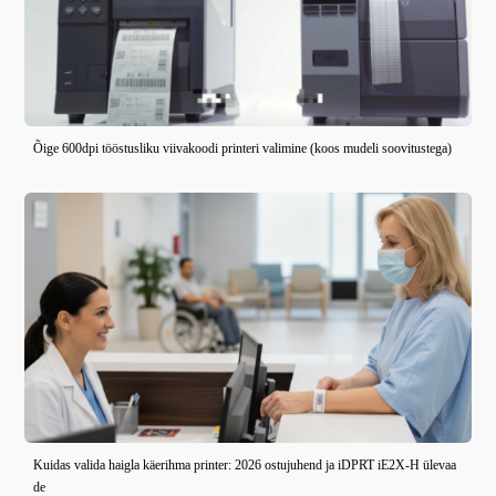
Õige 600dpi tööstusliku viivakoodi printeri valimine (koos mudeli soovitustega)
Kuidas valida haigla käerihma printer: 2026 ostujuhend ja iDPRT iE2X-H ülevaa
de