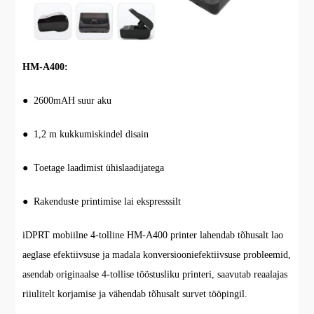
HM-A400:
● 2600mAH suur aku
● 1,2 m kukkumiskindel disain
● Toetage laadimist ühislaadijatega
● Rakenduste printimise lai ekspresssilt
iDPRT mobiilne 4-tolline HM-A400 printer lahendab tõhusalt lao
aeglase efektiivsuse ja madala konversiooniefektiivsuse probleemid,
asendab originaalse 4-tollise tööstusliku printeri, saavutab reaalajas
riiulitelt korjamise ja vähendab tõhusalt survet tööpingil.