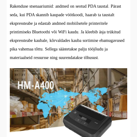
Rakenduse stsenaariumid: andmed on seotud PDA taustal. Pärast
seda, kui PDA skannib kaupade vöötkoodi, haarab ta taustalt
ekspressteabe ja edastab andmed mobiilsetele printeritele
printimiseks Bluetoothi või WiFi kaudu. Ja kleebib äsja trükitud
ekspressteabe kaubale, kõrvaldades kauba sortimise ebamugavused
pika vahemaa tõttu. Sellega säästetakse palju tööjõudu ja
materiaalseid ressursse ning suurendatakse tõhusust.