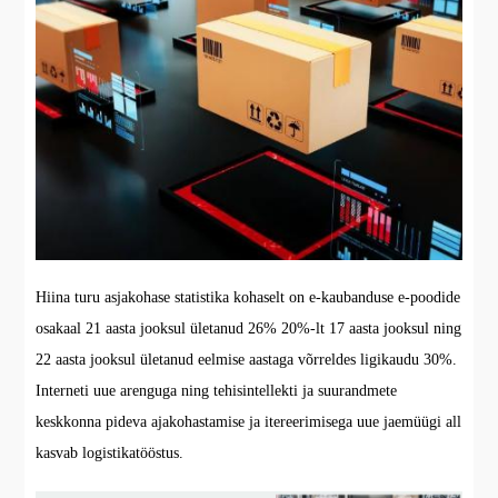
Hiina turu asjakohase statistika kohaselt on e-kaubanduse e-poodide
osakaal 21 aasta jooksul ületanud 26% 20%-lt 17 aasta jooksul ning
22 aasta jooksul ületanud eelmise aastaga võrreldes ligikaudu 30%.
Interneti uue arenguga ning tehisintellekti ja suurandmete
keskkonna pideva ajakohastamise ja itereerimisega uue jaemüügi all
kasvab logistikatööstus.