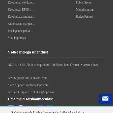
Käeshoitav vöötkoodi skanner
Public Sector
Käeshoitav RFID lugeja/kirjutaja
Manufacturing
Käeshoitava andmeterminal
Badge Printers
Automaatne märgistusmasin
Intelligentne pakkimismasin
Sildi kujundaja
Võtke meiega ühendust
ADDR：1-5F, No.8, Gaoqi South 12th Road, Huli District, Xiamen, China

Tech Support:+86-400-766-7666
Sales Support: contact@idprt.com
Technical Support: technical@idprt.com
Leia meid sotsiaalmeedias: