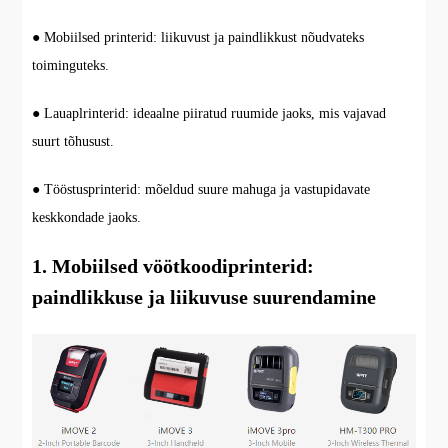
● Mobiilsed printerid: liikuvust ja paindlikkust nõudvateks
toiminguteks.
● Lauaplrinterid: ideaalne piiratud ruumide jaoks, mis vajavad
suurt tõhusust.
● Tööstusprinterid: mõeldud suure mahuga ja vastupidavate
keskkondade jaoks.
1. Mobiilsed vöötkoodiprinterid:
paindlikkuse ja liikuvuse suurendamine