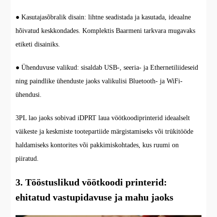
● Kasutajasõbralik disain: lihtne seadistada ja kasutada, ideaalne
hõivatud keskkondades. Komplektis Baarmeni tarkvara mugavaks
etiketi disainiks.
● Ühenduvuse valikud: sisaldab USB-, seeria- ja Ethernetiliideseid
ning paindlike ühenduste jaoks valikulisi Bluetooth- ja WiFi-
ühendusi.
3PL lao jaoks sobivad iDPRT laua vöötkoodiprinterid ideaalselt
väikeste ja keskmiste tootepartiide märgistamiseks või trükitööde
haldamiseks kontorites või pakkimiskohtades, kus ruumi on
piiratud.
3. Tööstuslikud vöötkoodi printerid:
ehitatud vastupidavuse ja mahu jaoks