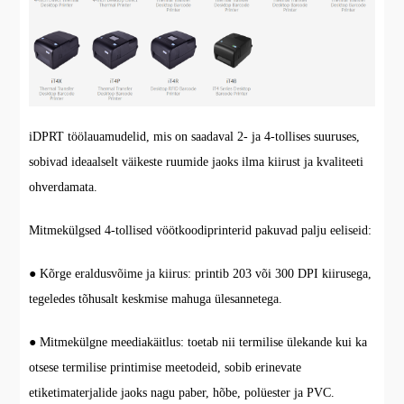
iDPRT töölauamudelid, mis on saadaval 2- ja 4-tollises suuruses,
sobivad ideaalselt väikeste ruumide jaoks ilma kiirust ja kvaliteeti
ohverdamata.
Mitmekülgsed 4-tollised vöötkoodiprinterid pakuvad palju eeliseid:
● Kõrge eraldusvõime ja kiirus: printib 203 või 300 DPI kiirusega,
tegeledes tõhusalt keskmise mahuga ülesannetega.
● Mitmekülgne meediakäitlus: toetab nii termilise ülekande kui ka
otsese termilise printimise meetodeid, sobib erinevate
etiketimaterjalide jaoks nagu paber, hõbe, polüester ja PVC.