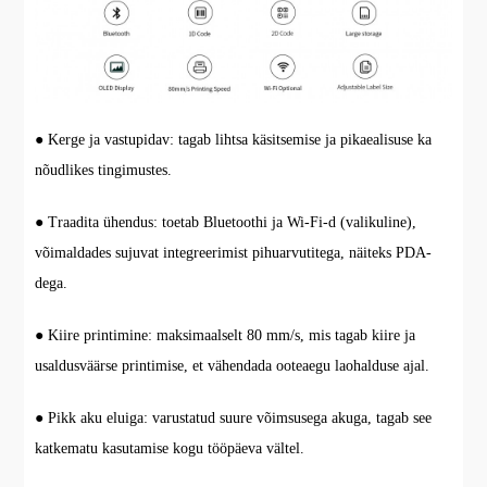
● Kerge ja vastupidav: tagab lihtsa käsitsemise ja pikaealisuse ka
nõudlikes tingimustes.
● Traadita ühendus: toetab Bluetoothi ja Wi-Fi-d (valikuline),
võimaldades sujuvat integreerimist pihuarvutitega, näiteks PDA-
dega.
● Kiire printimine: maksimaalselt 80 mm/s, mis tagab kiire ja
usaldusväärse printimise, et vähendada ooteaegu laohalduse ajal.
● Pikk aku eluiga: varustatud suure võimsusega akuga, tagab see
katkematu kasutamise kogu tööpäeva vältel.