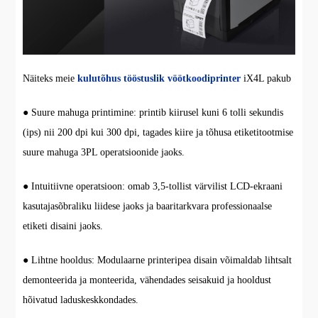
Näiteks meie
kulutõhus tööstuslik vöötkoodiprinter
iX4L pakub
● Suure mahuga printimine: printib kiirusel kuni 6 tolli sekundis
(ips) nii 200 dpi kui 300 dpi, tagades kiire ja tõhusa etiketitootmise
suure mahuga 3PL operatsioonide jaoks.
● Intuitiivne operatsioon: omab 3,5-tollist värvilist LCD-ekraani
kasutajasõbraliku liidese jaoks ja baaritarkvara professionaalse
etiketi disaini jaoks.
● Lihtne hooldus: Modulaarne printeripea disain võimaldab lihtsalt
demonteerida ja monteerida, vähendades seisakuid ja hooldust
hõivatud laduskeskkondades.