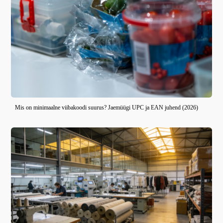
Mis on minimaalne viibakoodi suurus? Jaemüügi UPC ja EAN juhend (2026)