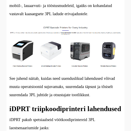
mobiil-, lauaarvuti- ja tööstusmudeleid, igaüks on kohandatud
vastavalt kaasaegsete 3PL ladude erivajadustele.
See juhend näitab, kuidas need uuenduslikud lahendused võivad
muuta operatsioonid sujuvamaks, suurendada täpsust ja tõsiselt
suurendada 3PL juhtide ja otsustajate tootlikkust.
iDPRT triipkoodiprinteri lahendused
iDPRT pakub spetsiaalseid vöötkoodiprintereid 3PL
laostsenaariumide jaoks: