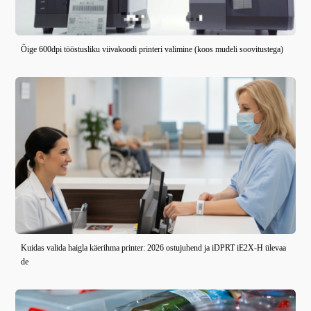
Õige 600dpi tööstusliku viivakoodi printeri valimine (koos mudeli soovitustega)
Kuidas valida haigla käerihma printer: 2026 ostujuhend ja iDPRT iE2X-H ülevaa
de