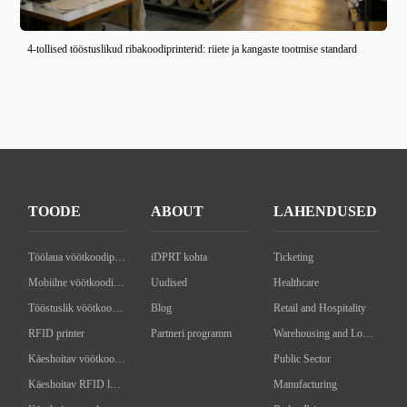
4-tollised tööstuslikud ribakoodiprinterid: riiete ja kangaste tootmise standard
TOODE
ABOUT
LAHENDUSED
Töölaua vöötkoodiprinter
iDPRT kohta
Ticketing
Mobiilne vöötkoodiprinter
Uudised
Healthcare
Tööstuslik vöötkoodiprinter
Blog
Retail and Hospitality
RFID printer
Partneri programm
Warehousing and Logistics
Käeshoitav vöötkoodi skanner
Public Sector
Käeshoitav RFID lugeja/kirjutaja
Manufacturing