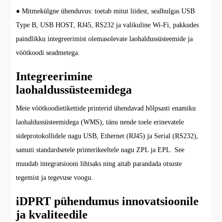
● Mitmekülgne ühenduvus: toetab mitut liidest, sealhulgas USB
Type B, USB HOST, RJ45, RS232 ja valikuline Wi-Fi, pakkudes
paindlikku integreerimist olemasolevate laohaldussüsteemide ja
vöötkoodi seadmetega.
Integreerimine
laohaldussüsteemidega
Meie vöötkoodietikettide printerid ühendavad hõlpsasti enamiku
laohaldussüsteemidega (WMS), tänu nende toele erinevatele
sideprotokollidele nagu USB, Ethernet (RJ45) ja Serial (RS232),
samuti standardsetele printerikeeltele nagu ZPL ja EPL. See
muudab integratsiooni lihtsaks ning aitab parandada otsuste
tegemist ja tegevuse voogu.
iDPRT pühendumus innovatsioonile
ja kvaliteedile