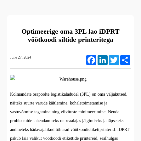
Optimeerige oma 3PL lao iDPRT
vöötkoodi siltide printeritega
June 27, 2024
Facebook
LinkedIn
Twitter
Share
Kolmandate osapoolte logistikaladudel (3PL) on oma väljakutsed,
näiteks suurte varude käitlemine, kohaletoimetamise ja
vastuvõtmise tagamine ning viivituste minimeerimine. Nende
probleemide lahendamiseks on reaalajas jälgimiseks ja täpseteks
andmeteks hädavajalikud tõhusad vöötkoodietiketiprinterid. iDPRT
pakub laia valikut vöötkoodi etikettide printereid, sealhulgas