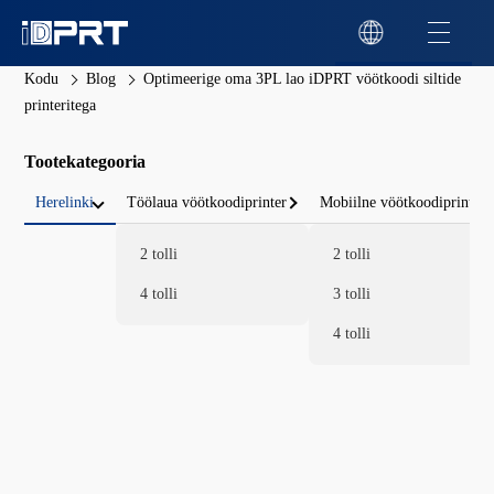
Kodu
Blog
Optimeerige oma 3PL lao iDPRT vöötkoodi siltide
printeritega
Tootekategooria
Herelinki
Töölaua vöötkoodiprinter
Mobiilne vöötkoodiprinter
2 tolli
2 tolli
4 tolli
3 tolli
4 tolli