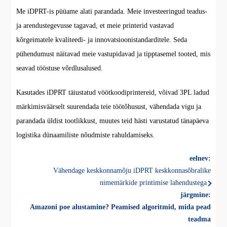
Me iDPRT-is püüame alati parandada. Meie investeeringud teadus-
ja arendustegevusse tagavad, et meie printerid vastavad
kõrgeimatele kvaliteedi- ja innovatsioonistandarditele. Seda
pühendumust näitavad meie vastupidavad ja tipptasemel tooted, mis
seavad tööstuse võrdlusalused.
Kasutades iDPRT täiustatud vöötkoodiprintereid, võivad 3PL ladud
märkimisväärselt suurendada teie töötõhusust, vähendada vigu ja
parandada üldist tootlikkust, muutes teid hästi varustatud tänapäeva
logistika dünaamiliste nõudmiste rahuldamiseks.
eelnev:
Vähendage keskkonnamõju iDPRT keskkonnasõbralike
nimemärkide printimise lahendustega
järgmine:
Amazoni poe alustamine? Peamised algoritmid, mida pead
teadma