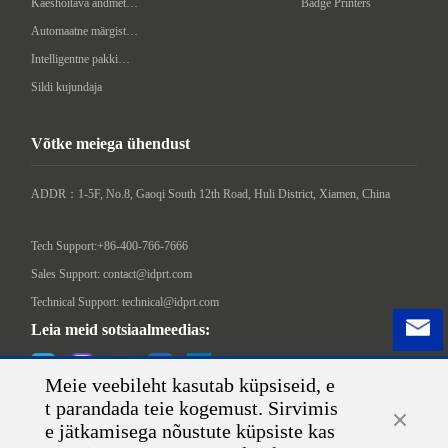
Käeshoitava andmeterminal
Badge Printers
Automaatne märgistusmasin
Intelligentne pakkimismasin
Sildi kujundaja
Võtke meiega ühendust
ADDR：1-5F, No.8, Gaoqi South 12th Road, Huli District, Xiamen, China

Tech Support:+86-400-766-7666
Sales Support: contact@idprt.com
Technical Support: technical@idprt.com
Leia meid sotsiaalmeedias:
Meie veebileht kasutab küpsiseid, e
t parandada teie kogemust. Sirvimis
e jätkamisega nõustute küpsiste kas