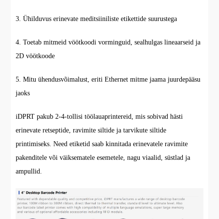
3. Ühilduvus erinevate meditsiiniliste etikettide suurustega
4. Toetab mitmeid vöötkoodi vorminguid, sealhulgas lineaarseid ja
2D vöötkoode
5. Mitu ühendusvõimalust, eriti Ethernet mitme jaama juurdepääsu
jaoks
iDPRT pakub 2-4-tollisi töölauaprintereid, mis sobivad hästi
erinevate retseptide, ravimite siltide ja tarvikute siltide
printimiseks. Need etiketid saab kinnitada erinevatele ravimite
pakenditele või väiksematele esemetele, nagu viaalid, süstlad ja
ampullid.