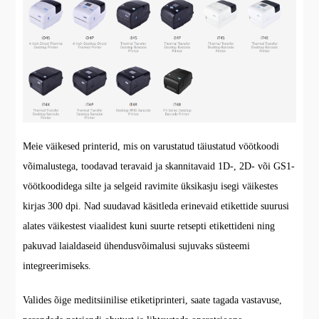
Meie väikesed printerid, mis on varustatud täiustatud vöötkoodi
võimalustega, toodavad teravaid ja skannitavaid 1D-, 2D- või GS1-
vöötkoodidega silte ja selgeid ravimite üksikasju isegi väikestes
kirjas 300 dpi. Nad suudavad käsitleda erinevaid etikettide suurusi
alates väikestest viaalidest kuni suurte retsepti etikettideni ning
pakuvad laialdaseid ühendusvõimalusi sujuvaks süsteemi
integreerimiseks.
Valides õige meditsiinilise etiketiprinteri, saate tagada vastavuse,