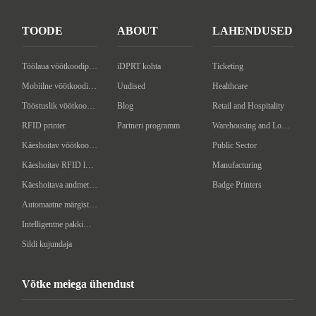
TOODE
ABOUT
LAHENDUSED
Töölaua vöötkoodiprinter
iDPRT kohta
Ticketing
Mobiilne vöötkoodiprinter
Uudised
Healthcare
Tööstuslik vöötkoodiprinter
Blog
Retail and Hospitality
RFID printer
Partneri programm
Warehousing and Logistics
Käeshoitav vöötkoodi skanner
Public Sector
Käeshoitav RFID lugeja/kirjutaja
Manufacturing
Käeshoitava andmeterminal
Badge Printers
Automaatne märgistusmasin
Intelligentne pakkimismasin
Sildi kujundaja
Võtke meiega ühendust