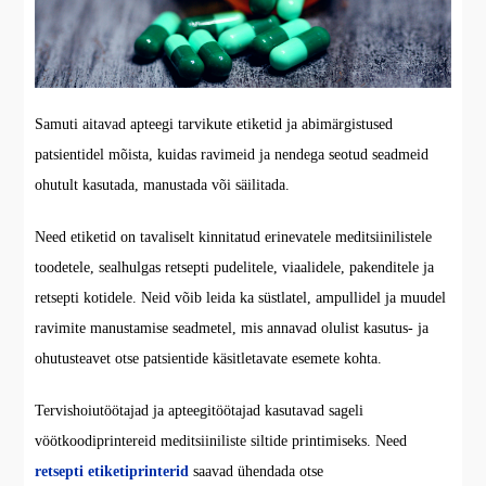
Samuti aitavad apteegi tarvikute etiketid ja abimärgistused
patsientidel mõista, kuidas ravimeid ja nendega seotud seadmeid
ohutult kasutada, manustada või säilitada.
Need etiketid on tavaliselt kinnitatud erinevatele meditsiinilistele
toodetele, sealhulgas retsepti pudelitele, viaalidele, pakenditele ja
retsepti kotidele. Neid võib leida ka süstlatel, ampullidel ja muudel
ravimite manustamise seadmetel, mis annavad olulist kasutus- ja
ohutusteavet otse patsientide käsitletavate esemete kohta.
Tervishoiutöötajad ja apteegitöötajad kasutavad sageli
vöötkoodiprintereid meditsiiniliste siltide printimiseks. Need
retsepti etiketiprinterid
saavad ühendada otse