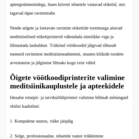
apteegisüsteemidega, luues kiiresti nõuetele vastavad etiketid, mis
tagavad täpse ravimiteabe.
Nende selgete ja loetavate ravimite etikettide tootmisega aitavad
meditsiinilised etiketiprinterid vähendada inimlikke vigu ja
lihtsustada laohaldust. Trükitud vöötkoodid jälgivad tõhusalt
esemeid ravimitest meditsiiniseadmeteni, muutes kõikide toodete
arvestamise ja jälgimise lihtsaks kogu reisi vältel.
Õigete vöötkoodiprinterite valimine
meditsiinikauplustele ja apteekidele
Ideaalse retsepti- ja tarvikulildiprinteri valimine hõlmab mõningaid
olulisi kaalutlusi:
1. Kompaktne suurus, väike jalajälg
2. Selge, professionaalne, nõuetele vastav trükkimine