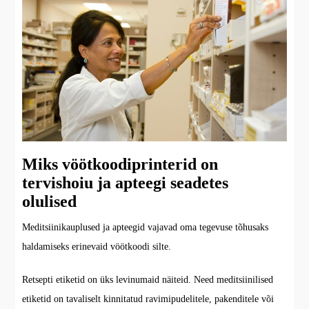
Miks vöötkoodiprinterid on
tervishoiu ja apteegi seadetes
olulised
Meditsiinikauplused ja apteegid vajavad oma tegevuse tõhusaks
haldamiseks erinevaid vöötkoodi silte.
Retsepti etiketid on üks levinumaid näiteid. Need meditsiinilised
etiketid on tavaliselt kinnitatud ravimipudelitele, pakenditele või