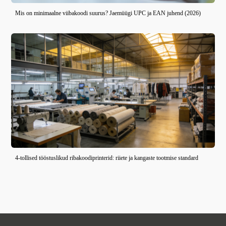
Mis on minimaalne viibakoodi suurus? Jaemüügi UPC ja EAN juhend (2026)
4-tollised tööstuslikud ribakoodiprinterid: riiete ja kangaste tootmise standard