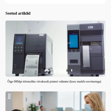
Seotud artiklid
Õige 600dpi tööstusliku viivakoodi printeri valimine (koos mudeli soovitustega)