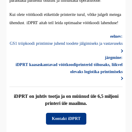
parandada patsiendi ohutust ja lihtsustada operatsioone.
Kui olete vöötkoodi etikettide printerite turul, võtke julgelt meiega
ühendust. iDPRT aitab teil leida optimaalse vöötkoodi lahenduse!
eelnev:
GS1 triipkoodi printimise juhend toodete jälgimiseks ja vastavuseks
järgmine:
iDPRT kaasaskantavad vöötkoodiprinterid tõhusaks, liikvel
olevaks logistika printimiseks
iDPRT on juhtiv tootja ja on müünud üle 6,5 miljoni
printeri üle maailma.
Kontakt iDPRT