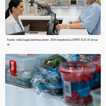
Kuidas valida haigla käerihma printer: 2026 ostujuhend ja iDPRT iE2X-H ülevaa
de