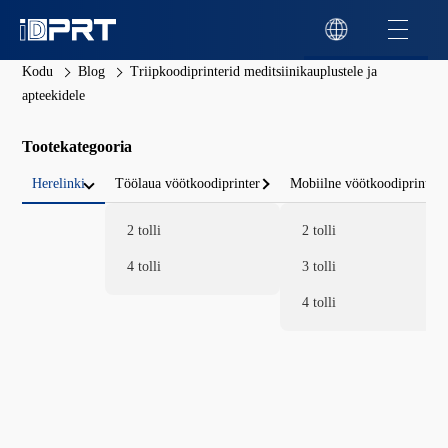
Kodu
Blog
Triipkoodiprinterid meditsiinikauplustele ja
apteekidele
Tootekategooria
Herelinki
Töölaua vöötkoodiprinter
Mobiilne vöötkoodiprinter
2 tolli
2 tolli
4 tolli
3 tolli
4 tolli