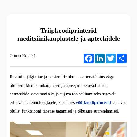
Triipkoodiprinterid
meditsiinikauplustele ja apteekidele
October 25, 2024
Facebook
LinkedIn
Twitter
Share
Ravimite jälgimine ja patsientide ohutus on tervishoius väga
olulised. Meditsiinikauplused ja apteegid toetuvad nende
eesmärkide saavutamiseks ja sujuva töö säilitamiseks tugevalt
erinevatele tehnoloogiatele, kusjuures
vöötkoodiprinterid
täidavad
olulist funktsiooni täpsuse tagamisel ja tõhususe suurendamisel.