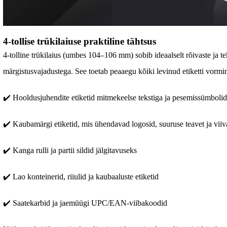
4-tollise trükilaiuse praktiline tähtsus
4-tolline trükilaius (umbes 104–106 mm) sobib ideaalselt rõivaste ja teks
märgistusvajadustega. See toetab peaaegu kõiki levinud etiketti vormi
✔️ Hooldusjuhendite etiketid mitmekeelse tekstiga ja pesemissümboli
✔️ Kaubamärgi etiketid, mis ühendavad logosid, suuruse teavet ja vii
✔️ Kanga rulli ja partii sildid jälgitavuseks
✔️ Lao konteinerid, riiulid ja kaubaaluste etiketid
✔️ Saatekarbid ja jaemüügi UPC/EAN-viibakoodid