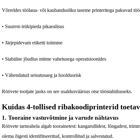
Võrreldes töölaua- või kaubandusliku taseme printeritega pakuvad tö
• Suurem trükipieda pikaealisus
• Järjepidevam etiketti toitmine
• Stabiilne jõudlus mitme vahetusega operatsioonides
• Vähendatud seisutusaeg ja hooldusrisk
Röövete tootjate jaoks on see usaldusväärsus otse tööstabiilsuseks.
Kuidas 4-tollised ribakoodiprinterid toetav
1. Tooraine vastuvõtmine ja varude nähtavus
Röövete tarneahela algab toorainetest: kangarullidest, lõngadest, trimm
olema õigesti identifitseeritud, kontrollitud ja salvestatud.