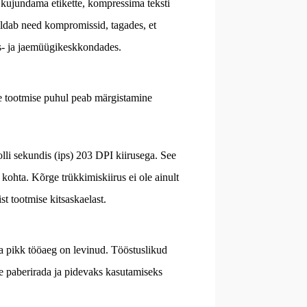
 kujundama etikette, kompressima teksti
valdab need kompromissid, tagades, et
mis- ja jaemüügikeskkondades.
se tootmise puhul peab märgistamine
olli sekundis (ips) 203 DPI kiirusega. See
kohta. Kõrge trükkimiskiirus ei ole ainult
t tootmise kitsaskaelast.
ja pikk tööaeg on levinud. Tööstuslikud
te paberirada ja pidevaks kasutamiseks