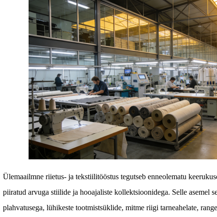
Ülemaailmne riietus- ja tekstiilitööstus tegutseb enneolematu keeruku
piiratud arvuga stiilide ja hooajaliste kollektsioonidega. Selle asemel
plahvatusega, lühikeste tootmistsüklide, mitme riigi tarneahelate, rang