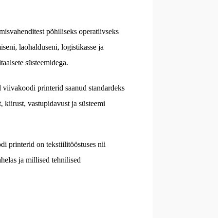
misvahenditest põhiliseks operatiivseks
seni, laohalduseni, logistikasse ja
itaalsete süsteemidega.
d viivakoodi printerid saanud standardeks
, kiirust, vastupidavust ja süsteemi
 printerid on tekstiilitööstuses nii
helas ja millised tehnilised