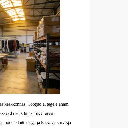
ses keskkonnas. Tootjad ei tegele enam
 seisavad nad silmitsi SKU arvu
ete nõuete täitmisega ja kasvava survega