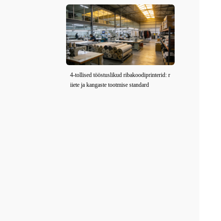
4-tollised tööstuslikud ribakoodiprinterid: r
iiete ja kangaste tootmise standard