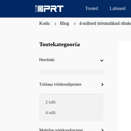
Tooted
Lahused
Kodu
Blog
4-tollised tööstuslikud ribak
Tootekategooria
Herelinki
Töölaua vöötkoodiprinter
2 tolli
4 tolli
Mobiilne vöötkoodiprinter