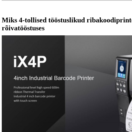
Miks 4-tollised tööstuslikud ribakoodiprin
rõivatööstuses