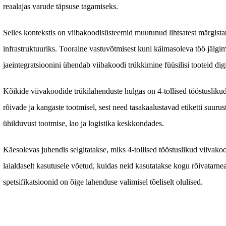
reaalajas varude täpsuse tagamiseks.
Selles kontekstis on viibakoodisüsteemid muutunud lihtsatest märgista
infrastruktuuriks. Tooraine vastuvõtmisest kuni käimasoleva töö jälgimi
jaeintegratsioonini ühendab viibakoodi trükkimine füüsilisi tooteid dig
Kõikide viivakoodide trükilahenduste hulgas on 4-tollised tööstusliku
rõivade ja kangaste tootmisel, sest need tasakaalustavad etiketti suurust
ühilduvust tootmise, lao ja logistika keskkondades.
Käesolevas juhendis selgitatakse, miks 4-tollised tööstuslikud viivakoodi
laialdaselt kasutusele võetud, kuidas neid kasutatakse kogu rõivatarnea
spetsifikatsioonid on õige lahenduse valimisel tõeliselt olulised.