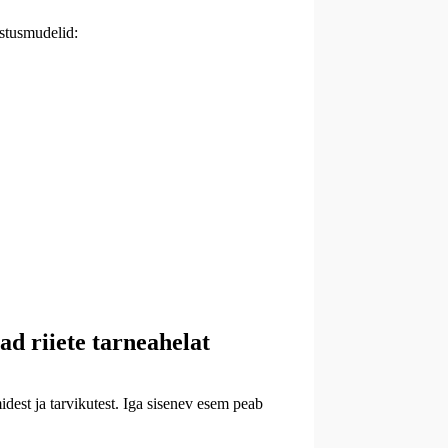
östusmudelid:
ad riiete tarneahelat
idest ja tarvikutest. Iga sisenev esem peab