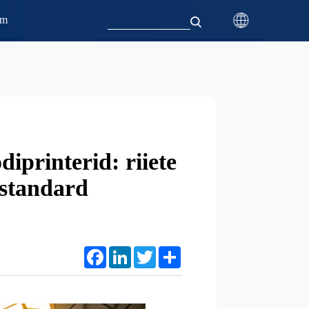
mm
diprinterid: riiete
 standard
Facebook
LinkedIn
Twitter
Share