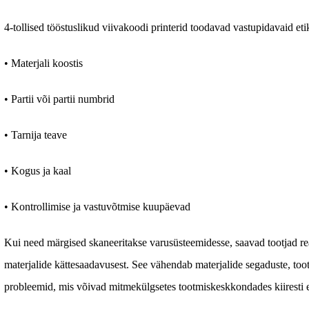
4-tollised tööstuslikud viivakoodi printerid toodavad vastupidavaid eti
• Materjali koostis
• Partii või partii numbrid
• Tarnija teave
• Kogus ja kaal
• Kontrollimise ja vastuvõtmise kuupäevad
Kui need märgised skaneeritakse varusüsteemidesse, saavad tootjad re
materjalide kättesaadavusest. See vähendab materjalide segaduste, tootmi
probleemid, mis võivad mitmekülgsetes tootmiskeskkondades kiiresti e