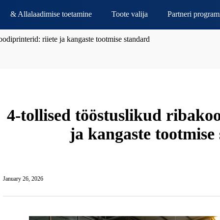
& Allalaadimise toetamine
Toote valija
Partneri progra
oodiprinterid: riiete ja kangaste tootmise standard
4-tollised tööstuslikud ribakoo
ja kangaste tootmise
January 26, 2026