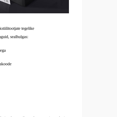
tiilitootjate tegelike
nguid, sealhulgas:
dega
vakoode