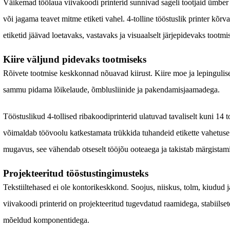
Väikemad töölaua viivakoodi printerid sunnivad sageli tootjaid ümber
või jagama teavet mitme etiketi vahel. 4-tolline tööstuslik printer kõr
etiketid jäävad loetavaks, vastavaks ja visuaalselt järjepidevaks toot
Kiire väljund pidevaks tootmiseks
Rõivete tootmise keskkonnad nõuavad kiirust. Kiire moe ja lepinguli
sammu pidama lõikelaude, õmblusliinide ja pakendamisjaamadega.
Tööstuslikud 4-tollised ribakoodiprinterid ulatuvad tavaliselt kuni 14 t
võimaldab töövoolu katkestamata trükkida tuhandeid etikette vahetuse 
mugavus, see vähendab otseselt tööjõu ooteaega ja takistab märgistamis
Projekteeritud tööstustingimusteks
Tekstiiltehased ei ole kontorikeskkond. Soojus, niiskus, tolm, kiudud 
viivakoodi printerid on projekteeritud tugevdatud raamidega, stabiilse
mõeldud komponentidega.