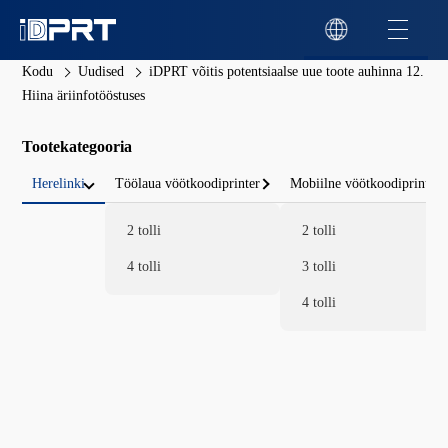
Kodu
Uudised
iDPRT võitis potentsiaalse uue toote auhinna 12.
Hiina äriinfotööstuses
Tootekategooria
Herelinki
Töölaua vöötkoodiprinter
Mobiilne vöötkoodiprinter
2 tolli
2 tolli
4 tolli
3 tolli
4 tolli