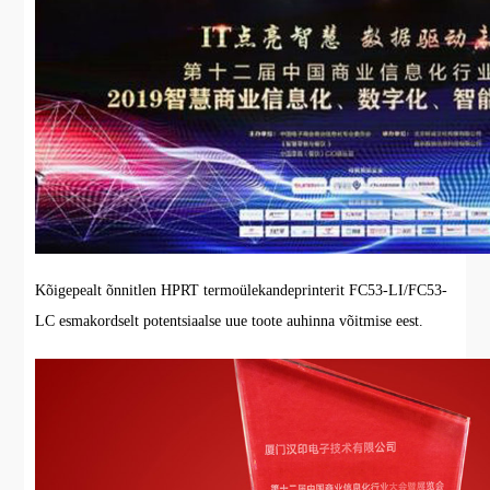
Kõigepealt õnnitlen HPRT termoülekandeprinterit FC53-LI/FC53-
LC esmakordselt potentsiaalse uue toote auhinna võitmise eest.