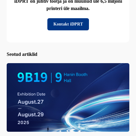
iDPRT on juhtiv tootja ja on müünud üle 6,5 miljoni
printeri üle maailma.
Kontakt iDPRT
Seotud artiklid