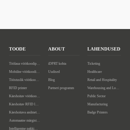
TOODE
ABOUT
LAHENDUSED
Töölaua vöötkoodiprinter
iDPRT kohta
Ticketing
Mobiilne vöötkoodiprinter
Uudised
Healthcare
Tööstuslik vöötkoodiprinter
Blog
Retail and Hospitality
RFID printer
Partneri programm
Warehousing and Logistics
Käeshoitav vöötkoodi skanner
Public Sector
Käeshoitav RFID lugeja/kirjutaja
Manufacturing
Käeshoitava andmeterminal
Badge Printers
Automaatne märgistusmasin
Intelligentne pakkimismasin