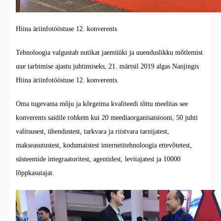
Hiina äriinfotööstuse 12. konverents
Tehnoloogia valgustab nutikat jaemüüki ja uuenduslikku mõtlemist
uue tarbimise ajastu juhtimiseks, 21. märtsil 2019 algas Nanjingis
Hiina äriinfotööstuse 12. konverents.
Oma tugevama mõju ja kõrgeima kvaliteedi tõttu meelitas see
konverents saidile rohkem kui 20 meediaorganisatsiooni, 50 juhti
valitsusest, ühendustest, tarkvara ja riistvara tarnijatest,
makseasutustest, kodumaistest internetitehnoloogia ettevõtetest,
süsteemide integraatoritest, agentidest, levitajatest ja 10000
lõppkasutajat.