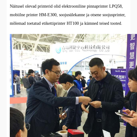
Näitusel olevad printerid olid elektrooniline pinnaprinter LPQ58,
mobiilne printer HM-E300, soojusülekanne ja otsene soojusprinter,
mõlemad toetatud etikettiprinter HT100 ja kümned teised tooted.