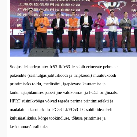
Soojusülekandeprinter fc53-li/fc53-lc sobib erinevate pehmete
pakendite (sealhulgas jälituskoodi ja triipkoodi) muutuvkoodi
printimiseks toidu, meditsiini, igapäevase kasutamise ja
kodumajapidamises paberi jne valdkonnas. ja FC53 originaalse
HPRT süsinikvööga võivad tagada parima printimisefekti ja
madalaima kasutuskulu. FC53-Li/FC53-LC sobib ideaalselt
kulusäästlikuks, kõrge töökindluse, tõhusa printimise ja
keskkonnasõbralikuks.