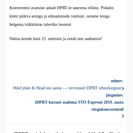
Konverentsi avamine annab HPRT-le suurema võimu. Pidades
kinni pideva arengu ja edusammude vaimust, ootame teiega
helgema trükkimise tuleviku loomist.
Näitus kestab kuni 23. märtsini ja ootab teie saabumist!
eelnev:
Häid jõule & Head uut aastat --- tervitused iDPRT tehnoloogiast
järgmine:
iDPRT kutsuti osalema STO Expressi 2019. aasta
võrgukonverentsil