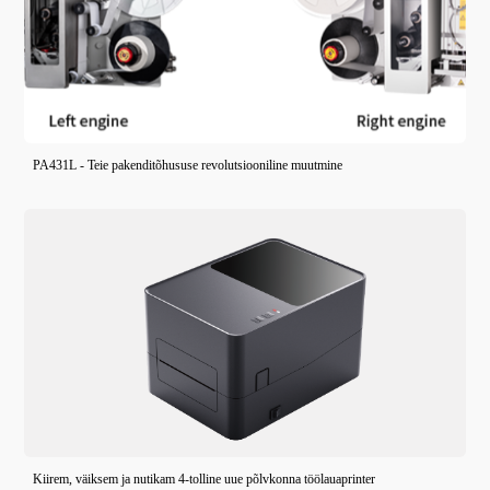
PA431L - Teie pakenditõhususe revolutsiooniline muutmine
Kiirem, väiksem ja nutikam 4-tolline uue põlvkonna töölauaprinter