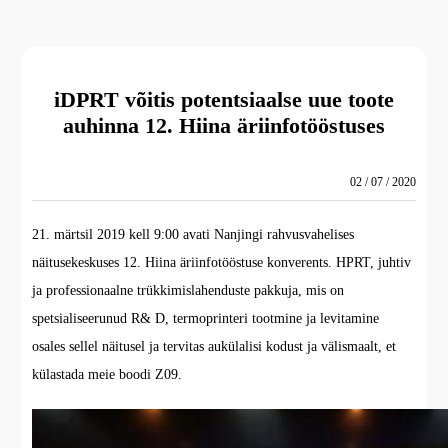
iDPRT võitis potentsiaalse uue toote
auhinna 12. Hiina äriinfotööstuses
02 / 07 / 2020
21. märtsil 2019 kell 9:00 avati Nanjingi rahvusvahelises
näitusekeskuses 12. Hiina äriinfotööstuse konverents. HPRT, juhtiv
ja professionaalne trükkimislahenduste pakkuja, mis on
spetsialiseerunud R& D, termoprinteri tootmine ja levitamine
osales sellel näitusel ja tervitas aukülalisi kodust ja välismaalt, et
külastada meie boodi Z09.