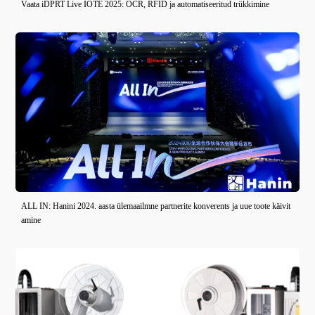
Vaata iDPRT Live IOTE 2025: OCR, RFID ja automatiseeritud trükkimine
ALL IN: Hanini 2024. aasta ülemaailmne partnerite konverents ja uue toote käivit
amine