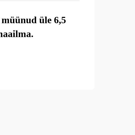
n müünud üle 6,5
 maailma.