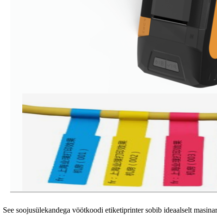
See soojusülekandega vöötkoodi etiketiprinter sobib ideaalselt masina