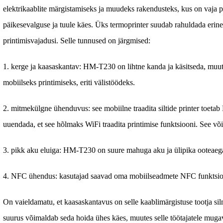
elektrikaablite märgistamiseks ja muudeks rakendusteks, kus on vaja pi
päikesevalguse ja tuule käes. Üks termoprinter suudab rahuldada erine
printimisvajadusi. Selle tunnused on järgmised:
1. kerge ja kaasaskantav: HM-T230 on lihtne kanda ja käsitseda, muute
mobiilseks printimiseks, eriti välistöödeks.
2. mitmekülgne ühenduvus: see mobiilne traadita siltide printer toetab
uuendada, et see hõlmaks WiFi traadita printimise funktsiooni. See võib
3. pikk aku eluiga: HM-T230 on suure mahuga aku ja ülipika ooteaeg
4. NFC ühendus: kasutajad saavad oma mobiilseadmete NFC funktsiooni
On vaieldamatu, et kaasaskantavus on selle kaablimärgistuse tootja 
suurus võimaldab seda hoida ühes käes, muutes selle töötajatele mugav