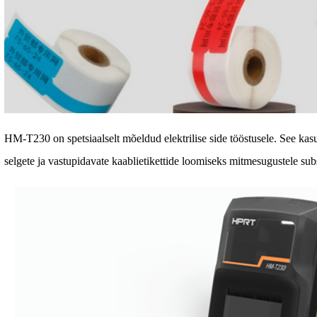
HM-T230 on spetsiaalselt mõeldud elektrilise side tööstusele. See ka
selgete ja vastupidavate kaablietikettide loomiseks mitmesugustele subs