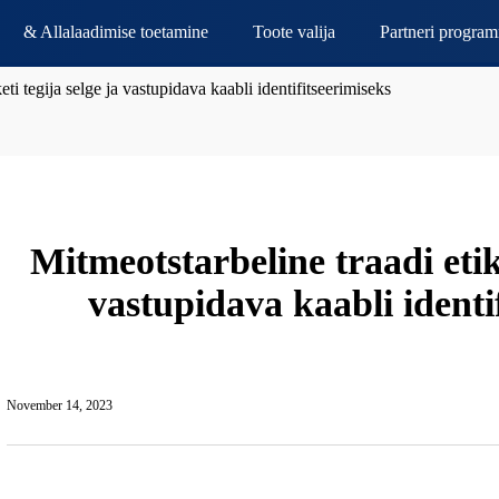
& Allalaadimise toetamine
Toote valija
Partneri progra
eti tegija selge ja vastupidava kaabli identifitseerimiseks
Mitmeotstarbeline traadi etike
vastupidava kaabli identi
November 14, 2023