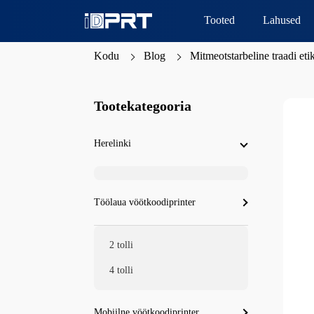
Tooted
Lahused
Kodu
Blog
Mitmeotstarbeline traadi etik
Tootekategooria
Herelinki
Töölaua vöötkoodiprinter
2 tolli
4 tolli
Mobiilne vöötkoodiprinter