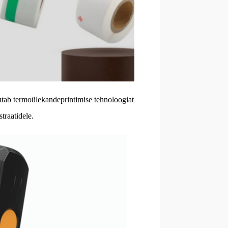
sutab termoülekandeprintimise tehnoloogiat
traatidele.