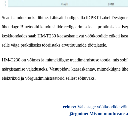
Seadistamine on ka lihtne. Lihtsalt laadige alla iDPRT Label Design
ühendage Bluetoothi kaudu siltide redigeerimiseks ja printimiseks. Is
keskkondades saab HM-T230 kaasaskantavat vöötkoodide etiketi kasu
selle väga praktiliseks tööriistaks arvutiruumide töötajatele.
HM-T230 on võimas ja mitmekülgne traadimärgistuse tootja, mis sobib i
märgistamise vajadusteks. Vastupidav, kaasaskantav, mitmekülgne üh
elektrikud ja võrguadministraatorid sellest sõltuvaks.
eelnev:
Vabastage vöötkoodide võims
järgmine:
Mis on muutuvate an