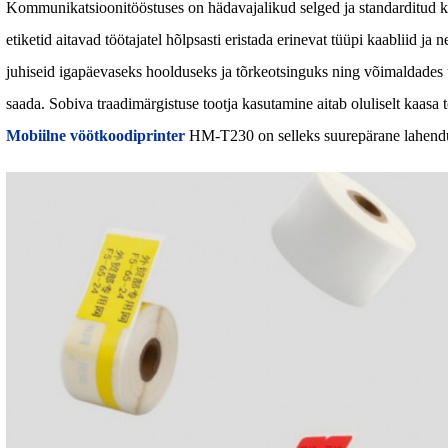
Kommunikatsioonitööstuses on hädavajalikud selged ja standarditud ka
etiketid aitavad töötajatel hõlpsasti eristada erinevat tüüpi kaabliid ja
juhiseid igapäevaseks hoolduseks ja tõrkeotsinguks ning võimaldades uut
saada. Sobiva traadimärgistuse tootja kasutamine aitab oluliselt kaasa t
Mobiilne vöötkoodiprinter
HM-T230 on selleks suurepärane lahend