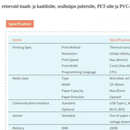
erinevaid traadi- ja kaablisilte, sealhulgas pabersilte, PET-silte ja PVC-