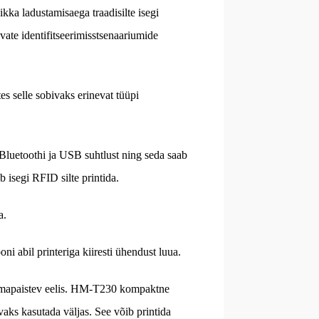
kka ladustamisaega traadisilte isegi
vate identifitseerimisstsenaariumide
s selle sobivaks erinevat tüüpi
 Bluetoothi ja USB suhtlust ning seda saab
 isegi RFID silte printida.
a.
 abil printeriga kiiresti ühendust luua.
silmapaistev eelis. HM-T230 kompaktne
aks kasutada väljas. See võib printida