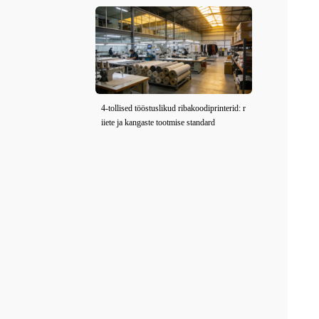
4-tollised tööstuslikud ribakoodiprinterid: r
iiete ja kangaste tootmise standard