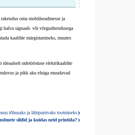
er rakendus oma mobiilseadmesse ja
egi halva signaali- või võrguühendusega
tada kaablite märgistamiseks, muutes
deaalselt sidetööstuse elektrikaablite
enduvus ja pikk aku eluiga muudavad
us tõhusaks ja läbipaistvaks tootmiseks
dmete sildid ja kuidas neid printida?