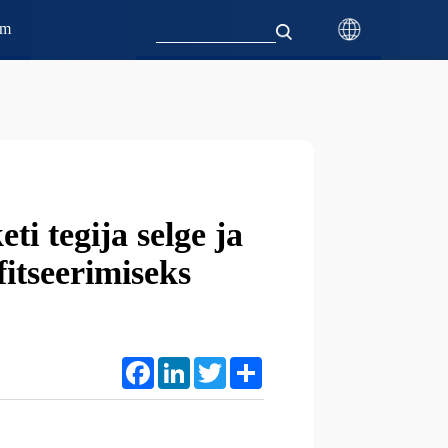
mm
ti tegija selge ja
fitseerimiseks
Facebook
LinkedIn
Twitter
Share