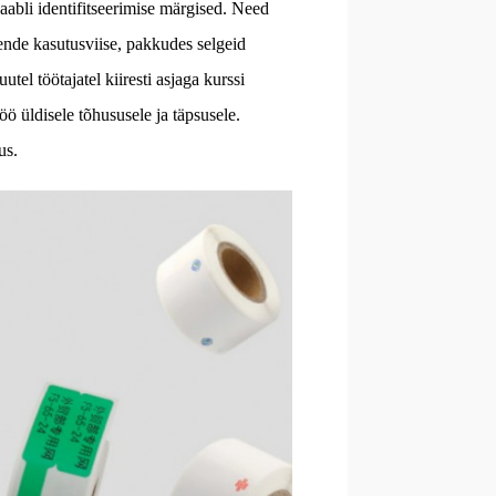
abli identifitseerimise märgised. Need
 nende kasutusviise, pakkudes selgeid
el töötajatel kiiresti asjaga kurssi
öö üldisele tõhususele ja täpsusele.
us.