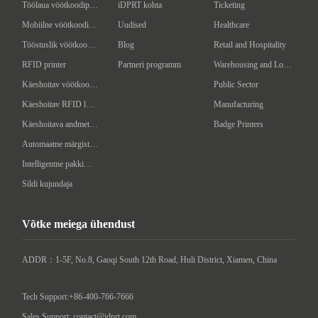
Töölaua vöötkoodiprinter
iDPRT kohta
Ticketing
Mobiilne vöötkoodiprinter
Uudised
Healthcare
Tööstuslik vöötkoodiprinter
Blog
Retail and Hospitality
RFID printer
Partneri programm
Warehousing and Logistics
Käeshoitav vöötkoodi skanner
Public Sector
Käeshoitav RFID lugeja/kirjutaja
Manufacturing
Käeshoitava andmeterminal
Badge Printers
Automaatne märgistusmasin
Intelligentne pakkimismasin
Sildi kujundaja
Võtke meiega ühendust
ADDR：1-5F, No.8, Gaoqi South 12th Road, Huli District, Xiamen, China

Tech Support:+86-400-766-7666
Sales Support: contact@idprt.com