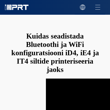
Kuidas seadistada
Bluetoothi ja WiFi
konfiguratsiooni iD4, iE4 ja
IT4 siltide printeriseeria
jaoks