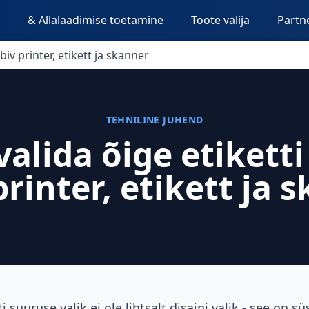
d
& Allalaadimise toetamine
Toote valija
Partn
biv printer, etikett ja skanner
TEHNILINE JUHEND
valida õige etiketti
printer, etikett ja 
i suuruse valik ei ole lihtsalt disaini valik - see on s