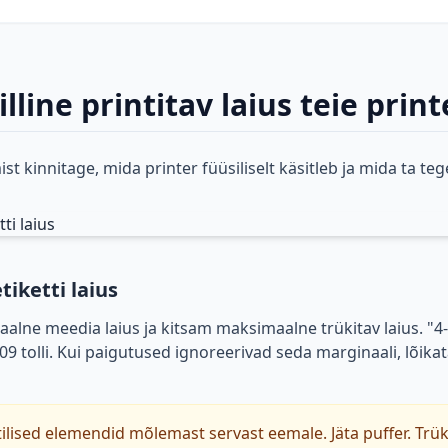
lline printitav laius teie print
mist kinnitage, mida printer füüsiliselt käsitleb ja mida ta teg
tiketti laius
alne meedia laius ja kitsam maksimaalne trükitav laius. "4-to
09 tolli. Kui paigutused ignoreerivad seda marginaali, lõik
tilised elemendid mõlemast servast eemale. Jäta puffer. Trü