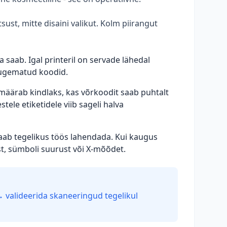
ust, mitte disaini valikut. Kolm piirangut
a saab. Igal printeril on servade lähedal
 lugematud koodid.
 määrab kindlaks, kas võrkoodit saab puhtalt
ele etiketidele viib sageli halva
ab tegelikus töös lahendada. Kui kaugus
t, sümboli suurust või X-mõõdet.
→ valideerida skaneeringud tegelikul