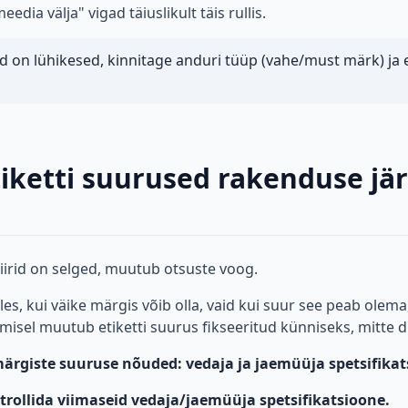
eedia välja" vigad täiuslikult täis rullis.
 on lühikesed, kinnitage anduri tüüp (vahe/must märk) ja 
tiketti suurused rakenduse jä
piirid on selged, muutub otsuste voog.
es, kui väike märgis võib olla, vaid kui suur see peab olema
amisel muutub etiketti suurus fikseeritud künniseks, mitte di
märgiste suuruse nõuded: vedaja ja jaemüüja spetsifikat
trollida viimaseid vedaja/jaemüüja spetsifikatsioone.