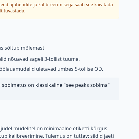
meediajuhendite ja kalibreerimisega saab see käivitada
lt tuvastada.
vus sõltub mõlemast.
id nõuavad sageli 3-tollist tuuma.
d töölauamudelid ületavad umbes 5-tollise OD.
 sobimatus on klassikaline "see peaks sobima"
aljudel mudelitel on minimaalne etiketti kõrgus
ub kalibreerimine. Tulemus on tuttav: sildid jäeti