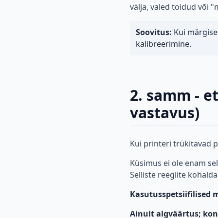
välja, valed toidud või "m
Soovitus:
Kui märgised
kalibreerimine.
2. samm - e
vastavus)
Kui printeri trükitavad 
Küsimus ei ole enam sell
Selliste reeglite kohald
Kasutusspetsiifilised 
Ainult algväärtus; kon