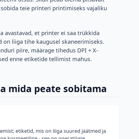
sobida teie printeri printimiseks vajaliku
 avastavad, et printer ei saa trükkida
od on liiga tihe kaugusel skaneerimiseks.
anduri piire, määrage tihedus DPI + X-
ed enne etiketide tellimist mahus.
ja mida peate sobitama
emist; etiketid, mis on liiga suured jäätmed ja
ne kosmeetiline - see on operatiivne.