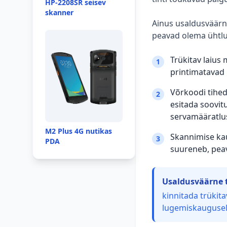
HP-2208SR seisev
skanner
Ainus usaldusväärne
peavad olema ühtlu
Trükitav laius 
1
printimatavad 
Võrkoodi tihed
2
esitada soovit
servamääratlus
M2 Plus 4G nutikas
Skannimise ka
3
PDA
suureneb, peav
Usaldusväärne t
kinnitada trükit
lugemiskaugusel