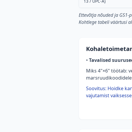
13 / UPC-A)
Ettevõtja nõuded ja GS1-
Kohtlege tabeli väärtusi 
Kohaletoimetami
•
Tavalised suuruse
Miks 4"×6" töötab: v
marsruudikoodidele j
Soovitus: Hoidke kan
vajutamist vaiksesse