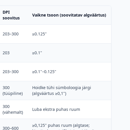
DPI
Vaikne tsoon (soovitatav algväärtus)
soovitus
203–300
≥0.125"
203
≥0.1"
203–300
≥0.1"–0.125"
300
Hoidke tühi sümboloogia järgi
(tüüpiline)
(algväärtus ≥0,1")
300
Luba ekstra puhas ruum
(vähemalt)
≥0,125" puhas ruum (algtase;
300–600