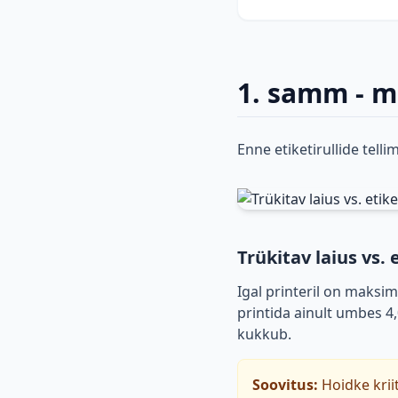
1. samm - mi
Enne etiketirullide telli
Trükitav laius vs. e
Igal printeril on maksima
printida ainult umbes 4,
kukkub.
Soovitus:
Hoidke krii