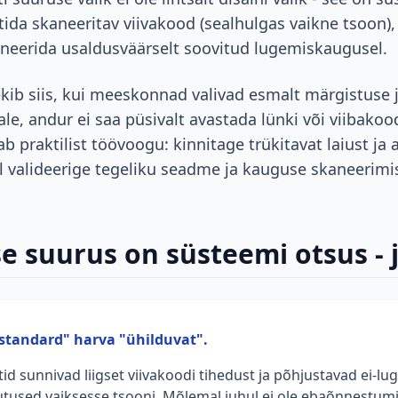
ntida skaneeritav viivakood (sealhulgas vaikne tsoon), 
kaneerida usaldusväärselt soovitud lugemiskaugusel.
ib siis, kui meeskonnad valivad esmalt märgistuse ja
vale, andur ei saa püsivalt avastada lünki või viibako
b praktilist töövoogu: kinnitage trükitavat laiust ja 
l valideerige tegeliku seadme ja kauguse skaneerimis
e suurus on süsteemi otsus - 
standard" harva "ühilduvat".
tid sunnivad liigset viivakoodi tihedust ja põhjustavad ei-lug
utused vaiksesse tsooni. Mõlemal juhul ei ole ebaõnnestumi