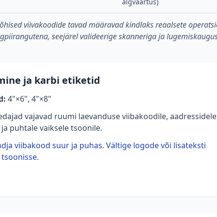
algväärtus)
põhised viivakoodide tavad määravad kindlaks reaalsete operats
algpiirangutena, seejärel valideerige skanneriga ja lugemiskaugu
ne ja karbi etiketid
d:
4"×6", 4"×8"
edajad vajavad ruumi laevanduse viibakoodile, aadressidele
a puhtale vaiksele tsoonile.
dja viibakood suur ja puhas. Vältige logode või lisateksti
 tsoonisse.