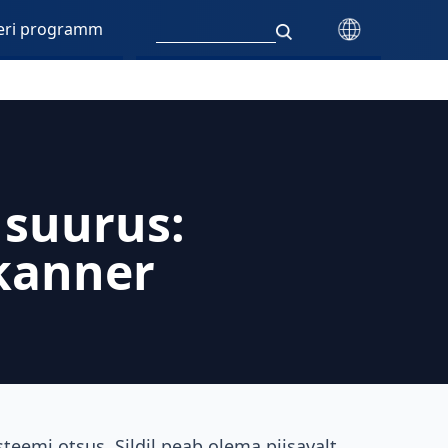
eri programm
 suurus:
skanner
üsteemi otsus. Sildil peab olema piisavalt