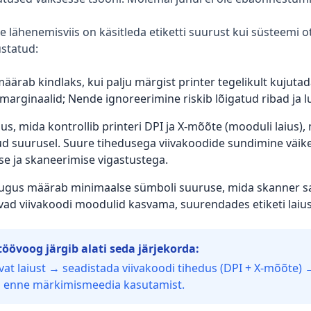
 lähenemisviis on käsitleda etiketti suurust kui süsteemi ots
statud:
määrab kindlaks, kui palju märgist printer tegelikult kujutad
marginaalid; Nende ignoreerimine riskib lõigatud ribad ja
us, mida kontrollib printeri DPI ja X-mõõte (mooduli laius),
ud suurusel. Suure tihedusega viivakoodide sundimine väikest
e ja skaneerimise vigastustega.
ugus määrab minimaalse sümboli suuruse, mida skanner sa
ad viivakoodi moodulid kasvama, suurendades etiketi laius
öövoog järgib alati seda järjekorda:
avat laiust → seadistada viivakoodi tihedus (DPI + X-mõõte) 
 enne märkimismeedia kasutamist.