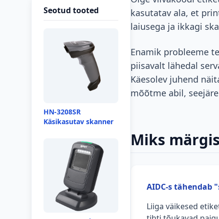
Seotud tooted
kasutatav ala, et pri
laiusega ja ikkagi s
Enamik probleeme tek
piisavalt lähedal ser
Käesolev juhend näita
mõõtme abil, seejäre
HN-3208SR
Käsikasutav skanner
Miks märgis
AIDC-s tähendab "
Liiga väikesed etike
tihti tõukavad paig