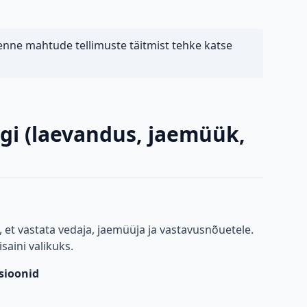
enne mahtude tellimuste täitmist tehke katse
rgi (laevandus, jaemüük,
, et vastata vedaja, jaemüüja ja vastavusnõuetele.
saini valikuks.
sioonid