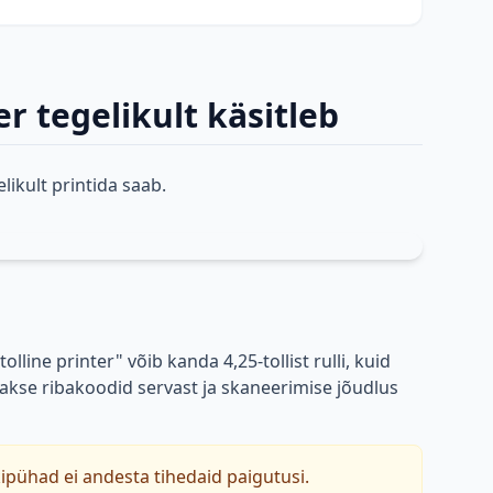
er tegelikult käsitleb
elikult printida saab.
lline printer" võib kanda 4,25-tollist rulli, kuid
atakse ribakoodid servast ja skaneerimise jõudlus
kipühad ei andesta tihedaid paigutusi.