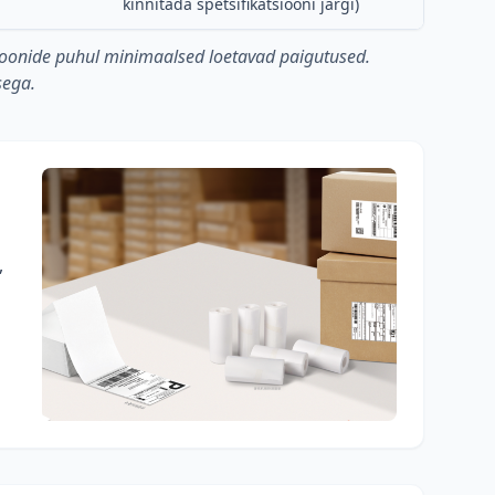
kinnitada spetsifikatsiooni järgi)
ioonide puhul minimaalsed loetavad paigutused.
sega.
,