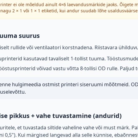
printer ei ole mõeldud ainult 4×6 laevandusmärkide jaoks. Õigete 
agu 2 × 1 või 1 × 1 etiketid, kui andur suudab lõhe usaldusväärse
 tuuma suurus
iselt rullide või ventilaatori korstnadena. Riistavara ühildu
printerid kasutavad tavaliselt 1-tollist tuuma. Tööstusmudel
östusprinterid võivad vastu võtta 8-tollisi OD rulle. Palju
enne hulgimeedia ostmist printeri siseruumi mõõtmeid. OD
uselevõttu.
e pikkus + vahe tuvastamine (andurid)
ritele, et tuvastada siltide vaheline vahe või must märk. P
i 0,5"). Kui märgised langevad alla selle künnise, ebaõnnest