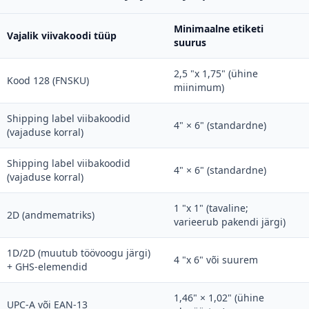
Minimaalne etiketi
Vajalik viivakoodi tüüp
suurus
2,5 "x 1,75" (ühine
Kood 128 (FNSKU)
miinimum)
Shipping label viibakoodid
4" × 6" (standardne)
(vajaduse korral)
Shipping label viibakoodid
4" × 6" (standardne)
(vajaduse korral)
1 "x 1" (tavaline;
2D (andmematriks)
varieerub pakendi järgi)
1D/2D (muutub töövoogu järgi)
4 "x 6" või suurem
+ GHS-elemendid
1,46" × 1,02" (ühine
UPC-A või EAN-13