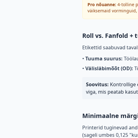
Pro nõuanne:
4-tolline 
väiksemaid vorminguid, n
Roll vs. Fanfold +
Etikettid saabuvad taval
•
Tuuma suurus:
Töölau
•
Välisläbimõõt (OD):
Tö
Soovitus:
Kontrollige 
viga, mis peatab kasut
Minimaalne märgis
Printerid tuginevad andu
(sageli umbes 0,125 "kun