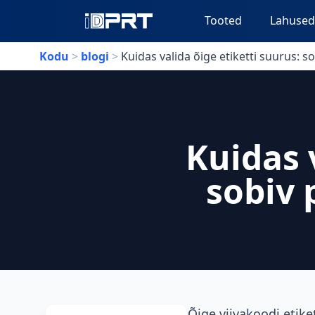
Tooted
Lahuse
Kodu
>
blogi
>
Kuidas valida õige etiketti suurus: so
Kuidas 
sobiv 
Õige viivakoodi etiket